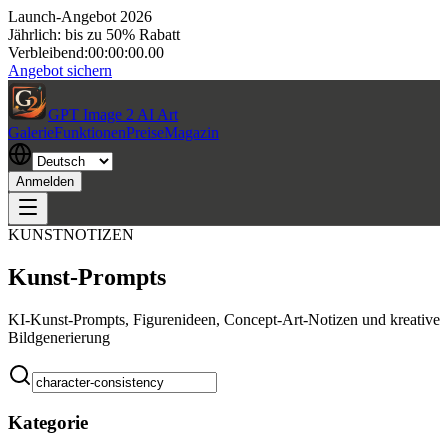
Launch-Angebot 2026
Jährlich: bis zu 50% Rabatt
Verbleibend:
00:00:00.00
Angebot sichern
GPT Image 2 AI Art
Galerie
Funktionen
Preise
Magazin
Anmelden
KUNSTNOTIZEN
Kunst-Prompts
KI-Kunst-Prompts, Figurenideen, Concept-Art-Notizen und kreative
Bildgenerierung
Kategorie