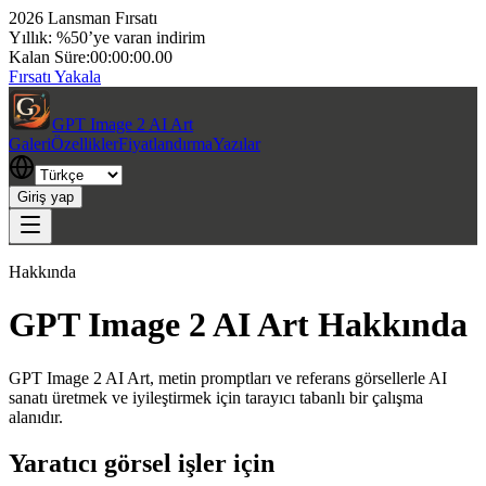
2026 Lansman Fırsatı
Yıllık: %50’ye varan indirim
Kalan Süre:
00:00:00.00
Fırsatı Yakala
GPT Image 2 AI Art
Galeri
Özellikler
Fiyatlandırma
Yazılar
Giriş yap
Hakkında
GPT Image 2 AI Art Hakkında
GPT Image 2 AI Art, metin promptları ve referans görsellerle AI
sanatı üretmek ve iyileştirmek için tarayıcı tabanlı bir çalışma
alanıdır.
Yaratıcı görsel işler için