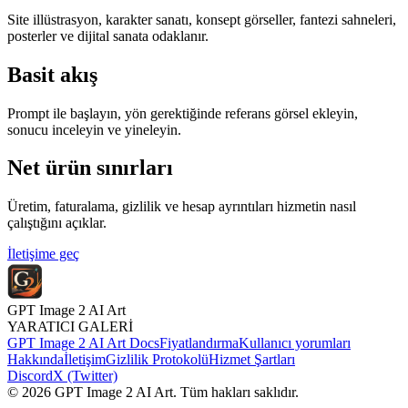
Site illüstrasyon, karakter sanatı, konsept görseller, fantezi sahneleri,
posterler ve dijital sanata odaklanır.
Basit akış
Prompt ile başlayın, yön gerektiğinde referans görsel ekleyin,
sonucu inceleyin ve yineleyin.
Net ürün sınırları
Üretim, faturalama, gizlilik ve hesap ayrıntıları hizmetin nasıl
çalıştığını açıklar.
İletişime geç
GPT Image 2 AI Art
YARATICI GALERİ
GPT Image 2 AI Art Docs
Fiyatlandırma
Kullanıcı yorumları
Hakkında
İletişim
Gizlilik Protokolü
Hizmet Şartları
Discord
X (Twitter)
© 2026 GPT Image 2 AI Art. Tüm hakları saklıdır.