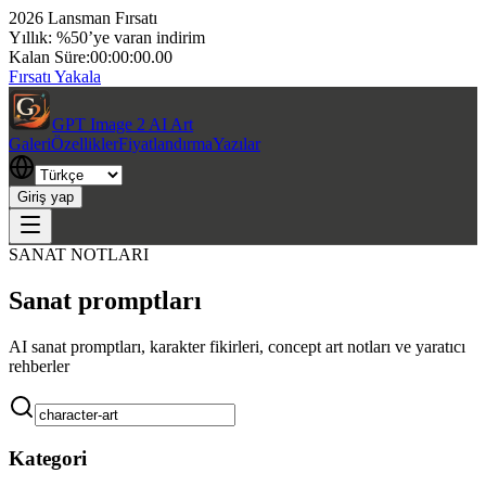
2026 Lansman Fırsatı
Yıllık: %50’ye varan indirim
Kalan Süre:
00:00:00.00
Fırsatı Yakala
GPT Image 2 AI Art
Galeri
Özellikler
Fiyatlandırma
Yazılar
Giriş yap
SANAT NOTLARI
Sanat promptları
AI sanat promptları, karakter fikirleri, concept art notları ve yaratıcı
rehberler
Kategori