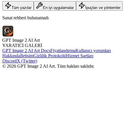
Tüm yazılar
En iyi uygulamalar
İpuçları ve yöntemler
Sanat rehberi bulunamadı
GPT Image 2 AI Art
YARATICI GALERİ
GPT Image 2 AI Art Docs
Fiyatlandırma
Kullanıcı yorumları
Hakkında
İletişim
Gizlilik Protokolü
Hizmet Şartları
Discord
X (Twitter)
© 2026 GPT Image 2 AI Art. Tüm hakları saklıdır.