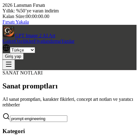
2026 Lansman Fırsatı
Yıllık: %50’ye varan indirim
Kalan Süre:
00:00:00.00
Fırsatı Yakala
GPT Image 2 AI Art
Galeri
Özellikler
Fiyatlandırma
Yazılar
Giriş yap
SANAT NOTLARI
Sanat promptları
AI sanat promptları, karakter fikirleri, concept art notları ve yaratıcı
rehberler
Kategori